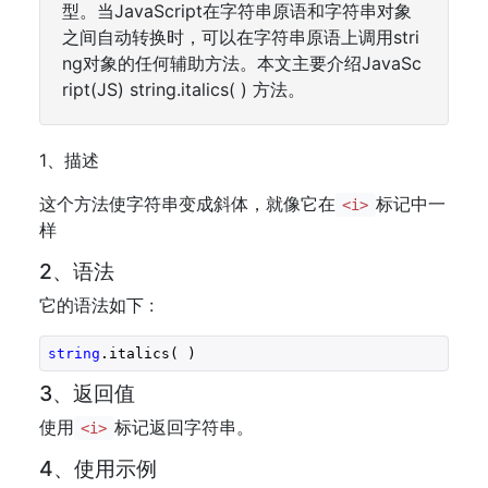
型。当JavaScript在字符串原语和字符串对象
之间自动转换时，可以在字符串原语上调用stri
ng对象的任何辅助方法。本文主要介绍JavaSc
ript(JS) string.italics( ) 方法。
1、描述
这个方法使字符串变成斜体，就像它在
标记中一
<i>
样
2、语法
它的语法如下 :
string
.italics
( )
3、返回值
使用
标记返回字符串。
<i>
4、使用示例