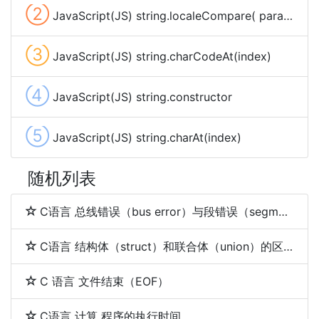
②
JavaScript(JS) string.localeCompare( param )
③
JavaScript(JS) string.charCodeAt(index)
④
JavaScript(JS) string.constructor
⑤
JavaScript(JS) string.charAt(index)
随机列表
C语言 总线错误（bus error）与段错误（segmentation fault）
C语言 结构体（struct）和联合体（union）的区别
C 语言 文件结束（EOF）
C语言 计算 程序的执行时间