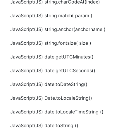
JavaScript(JS) string.charCodeAt(index)
JavaScript(JS) string.match( param )
JavaScript(JS) string.anchor(anchorname )
JavaScript(JS) string.fontsize( size )
JavaScript(JS) date.getUTCMinutes()
JavaScript(JS) date.getUTCSeconds()
JavaScript(JS) date.toDateString()
JavaScript(JS) Date.toLocaleString()
JavaScript(JS) date.toLocaleTimeString ()
JavaScript(JS) date.toString ()