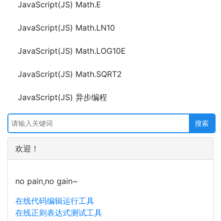
JavaScript(JS) Math.E
JavaScript(JS) Math.LN10
JavaScript(JS) Math.LOG10E
JavaScript(JS) Math.SQRT2
JavaScript(JS) 异步编程
欢迎！
no pain,no gain~
在线代码编辑运行工具
在线正则表达式测试工具