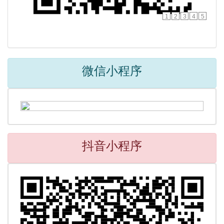
1
2
3
4
5
微信小程序
抖音小程序