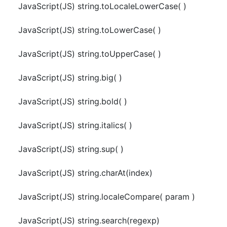
JavaScript(JS) string.toLocaleLowerCase( )
JavaScript(JS) string.toLowerCase( )
JavaScript(JS) string.toUpperCase( )
JavaScript(JS) string.big( )
JavaScript(JS) string.bold( )
JavaScript(JS) string.italics( )
JavaScript(JS) string.sup( )
JavaScript(JS) string.charAt(index)
JavaScript(JS) string.localeCompare( param )
JavaScript(JS) string.search(regexp)