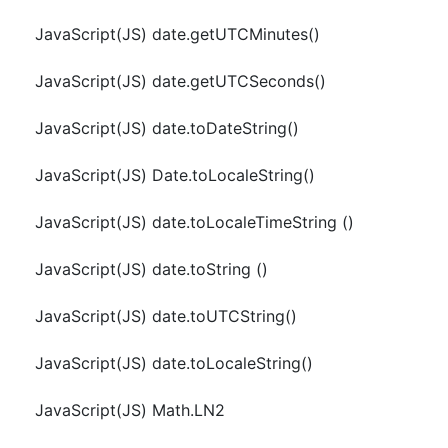
JavaScript(JS) date.getUTCMinutes()
JavaScript(JS) date.getUTCSeconds()
JavaScript(JS) date.toDateString()
JavaScript(JS) Date.toLocaleString()
JavaScript(JS) date.toLocaleTimeString ()
JavaScript(JS) date.toString ()
JavaScript(JS) date.toUTCString()
JavaScript(JS) date.toLocaleString()
JavaScript(JS) Math.LN2