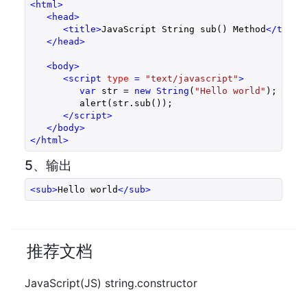
<
html
>
<
head
>
<
title
>
JavaScript String sub() Method
</
title
</
head
>
<
body
>
<
script
type
 = 
"text/javascript"
>
var
 str = 
new
String
(
"Hello world"
);

         alert(str.sub());

</
script
>
</
body
>
</
html
>
5、输出
<
sub
>
Hello world
</
sub
>
推荐文档
JavaScript(JS) string.constructor