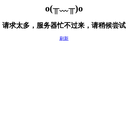
o(╥﹏╥)o
请求太多，服务器忙不过来，请稍候尝试
刷新