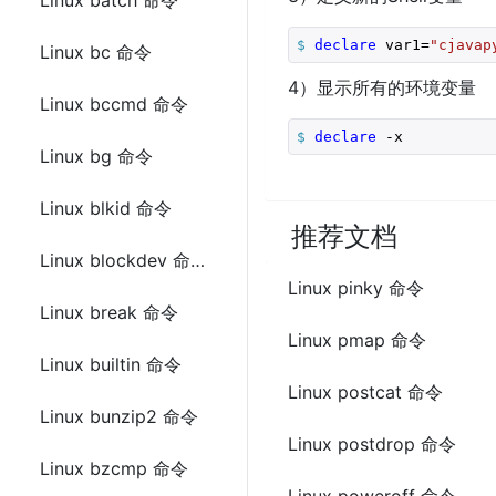
Linux batch 命令
$
declare
 var1=
"cjavap
Linux bc 命令
4）显示所有的环境变量
Linux bccmd 命令
$
declare
 -x
Linux bg 命令
Linux blkid 命令
推荐文档
Linux blockdev 命令
Linux pinky 命令
Linux break 命令
Linux pmap 命令
Linux builtin 命令
Linux postcat 命令
Linux bunzip2 命令
Linux postdrop 命令
Linux bzcmp 命令