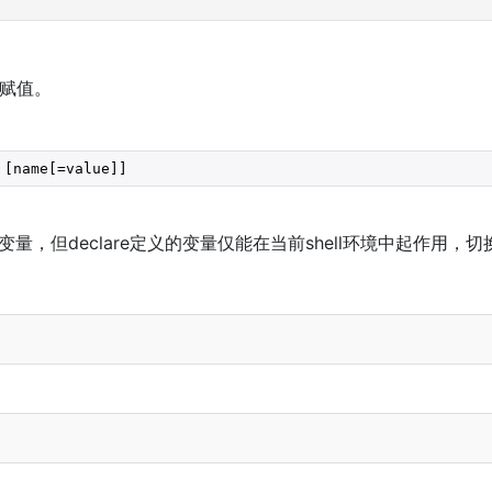
赋值。
 [name[=value]]
ell变量，但declare定义的变量仅能在当前shell环境中起作用，切
义