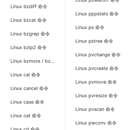
Linux poweroff 命令
Linux bzdiff 命令
Linux pppstats 命令
Linux bzcat 命令
Linux ps 命令
Linux bzgrep 命令
Linux pstree 命令
Linux bzip2 命令
Linux pvchange 命令
Linux bzmore / bzless 命令
Linux pvcreate 命令
Linux cal 命令
Linux pvmove 命令
Linux cancel 命令
Linux pvresize 命令
Linux case 命令
Linux pvscan 命令
Linux cat 命令
Linux pwconv 命令
Linux cd 命令