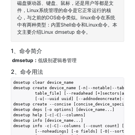
磁盘驱动器、键盘、鼠标，还是用户等都是文
件，Linux系统管理的命令是它正常运行的核
心，与之前的DOS命令类似。linux命令在系统
中有两种类型：内置Shell命令和Linux命令。本
文主要介绍Linux dmsetup 命令。
1、命令简介
dmsetup：
低级别逻辑卷管理
2、命令用法
dmsetup clear device_name

dmsetup create device_name [-n|--notable|--table ta
         table_file] [--readahead [+]sectors|auto|n
         [-u|--uuid uuid] [--addnodeoncreate|--addn
dmsetup create --concise [concise_device_specificat
dmsetup deps [-o options] [device_name...]

dmsetup help [-c|-C|--columns]

dmsetup info [device_name...]

dmsetup info -c|-C|--columns [--count count] [--int
         [--noheadings] [-o fields] [-O|--sort sort