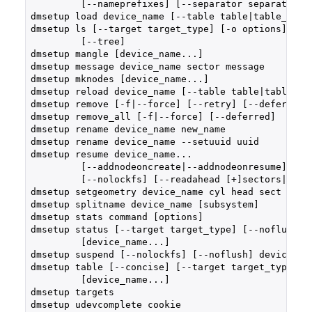
         [--nameprefixes] [--separator separator] [
dmsetup load device_name [--table table|table_file]
dmsetup ls [--target target_type] [-o options] [--e
         [--tree]

dmsetup mangle [device_name...]

dmsetup message device_name sector message

dmsetup mknodes [device_name...]

dmsetup reload device_name [--table table|table_fil
dmsetup remove [-f|--force] [--retry] [--deferred] 
dmsetup remove_all [-f|--force] [--deferred]

dmsetup rename device_name new_name

dmsetup rename device_name --setuuid uuid

dmsetup resume device_name...

         [--addnodeoncreate|--addnodeonresume] [--n
         [--nolockfs] [--readahead [+]sectors|auto|
dmsetup setgeometry device_name cyl head sect start
dmsetup splitname device_name [subsystem]

dmsetup stats command [options]

dmsetup status [--target target_type] [--noflush]

         [device_name...]

dmsetup suspend [--nolockfs] [--noflush] device_nam
dmsetup table [--concise] [--target target_type] [-
         [device_name...]

dmsetup targets

dmsetup udevcomplete cookie
