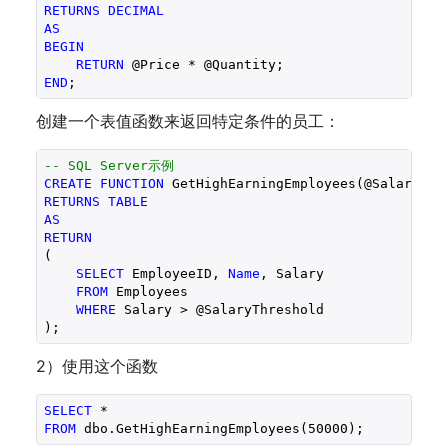
RETURNS
DECIMAL
AS
BEGIN
RETURN
END
创建一个表值函数来返回特定条件的员工：
-- SQL Server示例
CREATE
FUNCTION
 GetHighEarningEmployees(@SalaryThr
RETURNS
TABLE
AS
RETURN
(

SELECT
 EmployeeID, 
Name
, Salary

FROM
 Employees

WHERE
 Salary > @SalaryThreshold

2）使用这个函数
SELECT
FROM
 dbo.GetHighEarningEmployees(
50000
);