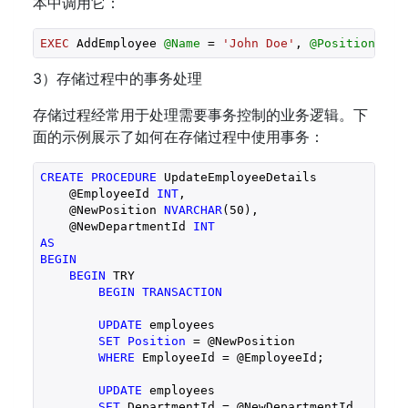
本中调用它：
EXEC
 AddEmployee 
@Name
 = 
'John Doe'
, 
@Position
 = 
'
3）存储过程中的事务处理
存储过程经常用于处理需要事务控制的业务逻辑。下
面的示例展示了如何在存储过程中使用事务：
CREATE
PROCEDURE
 UpdateEmployeeDetails

    @EmployeeId 
INT
,

    @NewPosition 
NVARCHAR
(
50
),

    @NewDepartmentId 
INT
AS
BEGIN
BEGIN
 TRY

BEGIN
TRANSACTION
UPDATE
 employees

SET
Position
 = @NewPosition

WHERE
 EmployeeId = @EmployeeId;

UPDATE
 employees

SET
 DepartmentId = @NewDepartmentId
