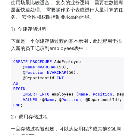
使用场景比较适合， 复杂的业务逻辑，需要在数据库
层面快速处理。 需要操作多个表或进行大量计算的任
务。 安全性和权限控制要求高的环境。
1）创建存储过程
下面是一个创建存储过程的基本示例，此过程用于插
入新的员工记录到employees表中：
CREATE
PROCEDURE
 AddEmployee

    @
Name
NVARCHAR
(
50
),

    @
Position
NVARCHAR
(
50
),

    @DepartmentId 
INT
AS
BEGIN
INSERT
INTO
 employees (
Name
, 
Position
, Departme
VALUES
 (@
Name
, @
Position
END
2）调用存储过程
一旦存储过程被创建，可以从应用程序或其他SQL脚