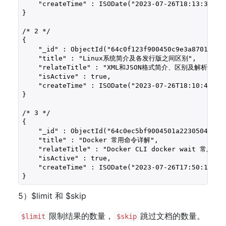
    "createTime" : ISODate("2023-07-26T18:13:37.258
}

/* 2 */

{

    "_id" : ObjectId("64c0f123f900450c9e3a8701"),

    "title" : "Linux系统简介及各发行版之间区别",

    "relateTitle" : "XML和JSON格式简介、区别及解析",

    "isActive" : true,

    "createTime" : ISODate("2023-07-26T18:10:43.731
}

/* 3 */

{

    "_id" : ObjectId("64c0ec5bf9004501a2230504"),

    "title" : "Docker 常用命令详解",

    "relateTitle" : "Docker CLI docker wait 常用命令"
    "isActive" : true,

    "createTime" : ISODate("2023-07-26T17:50:19.347
5）$limit 和 $skip
限制结果的数量，
跳过文档的数量。
$limit
$skip