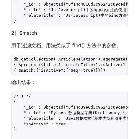
    "_id" : ObjectId("5f14d4816d3c96242c09cedf"),

    "title" : "Js(Javascript)中的apply方法的使用",

    "relateTitle" : "Js(Javascript)中的bind方法的使用"
}
2）$match
用于过滤文档。用法类似于 find() 方法中的参数。
db.getCollection('ArticleRelation').aggregate([ 

{ $project:{title:1, relateTitle:1,isActive:1 } },

{ $match:{"isActive":{"$eq":true}}}])
输出结果：
/* 1 */

{

    "_id" : ObjectId("5f14d39e6d3c96242c09ce9b"),

    "title" : "Python 数据类型字典(Dictionary)",

    "relateTitle" : "Java数据类型(基本类型和引用类型)",

    "isActive" : true

}
