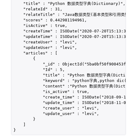
    "title" : "Python 数据类型字典(Dictionary)",

    "relateId" : 31,

    "relateTitle" : "Java数据类型(基本类型和引用类型)",

    "scores" : 0.442981194961,

    "isActive" : true,

    "createTime" : ISODate("2020-07-20T15:13:34.555
    "updateTime" : ISODate("2020-07-20T15:13:34.555
    "createUser" : "levi",

    "updateUser" : "levi",

    "articles" : [ 

        {

            "_id" : ObjectId("5ba0bf50f900453f2c303
            "Id" : 5,

            "title" : "Python 数据类型字典(Dictionary
            "keyword" : "python字典,python dic(dicti
            "content" :"Python 数据类型字典(Dictionary
            "is_active" : true,

            "create_time" : ISODate("2018-09-18T17:
            "update_time" : ISODate("2018-11-05T16:
            "create_user" : "levi",

            "update_user" : "levi",

        }

    ]
