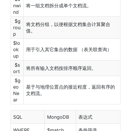
nwi
将一组文档拆分成单个文档流。
nd​​
​ ​$g
将文档分组，以便根据文档集合计算聚合
rou
值。
p​​
$lo
ok
用于引入其它集合的数据 （表关联查询）
up
​ ​$s
将所有输入文档按排序顺序返回。
ort​​
​ ​$g
eo
基于与地理位置点的接近程度，返回有序的
Ne
文档流。
ar​​
SQL
MongoDB
表达式
WHERE
$match
条件筛选