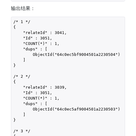
输出结果：
/* 1 */

{

    "relateId" : 3041,

    "Id" : 3051,

    "COUNT(*)" : 1,

    "dups" : [ 

        ObjectId("64c0ec5bf9004501a2230504")

    ]

}

/* 2 */

{

    "relateId" : 3039,

    "Id" : 3051,

    "COUNT(*)" : 1,

    "dups" : [ 

        ObjectId("64c0ec5af9004501a2230503")

    ]

}

/* 3 */
