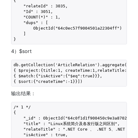
{

    "relateId" : 3035,

    "Id" : 3051,

    "COUNT(*)" : 1,

    "dups" : [ 

        ObjectId("64c0ec57f9004501a22304ff")

    ]

}
4）$sort
db.getCollection('ArticleRelation').aggregate([ 

{ $project:{title:1, createTime:1,relateTitle:1,isA
{ $match:{"isActive":{"$eq":true}}},

{ $sort:{"createTime":-1}}])
输出结果：
/* 1 */

{

    "_id" : ObjectId("64c0f1d1f900450c9e3a8702"),

    "title" : "Linux系统简介及各发行版之间区别",

    "relateTitle" : ".NET Core 、 .NET 5、.NET 6和
    "isActive" : true,
