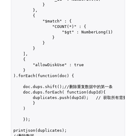
            }

        }, 

        { 

            "$match" : {

                "COUNT(*)" : {

                    "$gt" : NumberLong(1)

                }

            }

        }

    ], 

    { 

        "allowDiskUse" : true

    }

).forEach(function(doc) {

    doc.dups.shift();//删除重复数据中的第一条 

    doc.dups.forEach( function(dupId){ 

        duplicates.push(dupId);   // 获取所有需要删除
        }

    )

    });

printjson(duplicates);

//删除数据
