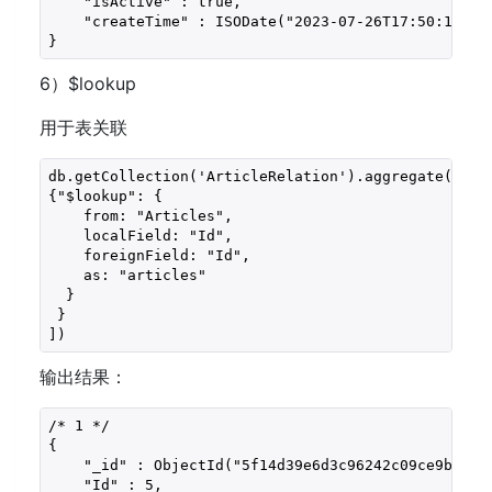
    "isActive" : true,

    "createTime" : ISODate("2023-07-26T17:50:19.347
}
6）$lookup
用于表关联
db.getCollection('ArticleRelation').aggregate([ 

{"$lookup": { 

    from: "Articles", 

    localField: "Id", 

    foreignField: "Id", 

    as: "articles" 

  } 

 } 

])
输出结果：
/* 1 */

{

    "_id" : ObjectId("5f14d39e6d3c96242c09ce9b"),

    "Id" : 5,
