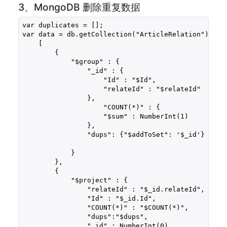
3、MongoDB 删除重复数据
var duplicates = [];

var data = db.getCollection("ArticleRelation").aggr
    [

        { 

            "$group" : {

                "_id" : {

                    "Id" : "$Id", 

                    "relateId" : "$relateId"

                }, 

                    "COUNT(*)" : {

                    "$sum" : NumberInt(1)

                },

                "dups": {"$addToSet": '$_id'}

            }

        }, 

        { 

            "$project" : {

                "relateId" : "$_id.relateId", 

                "Id" : "$_id.Id", 

                "COUNT(*)" : "$COUNT(*)", 

                "dups":"$dups",

                "_id" : NumberInt(0)
