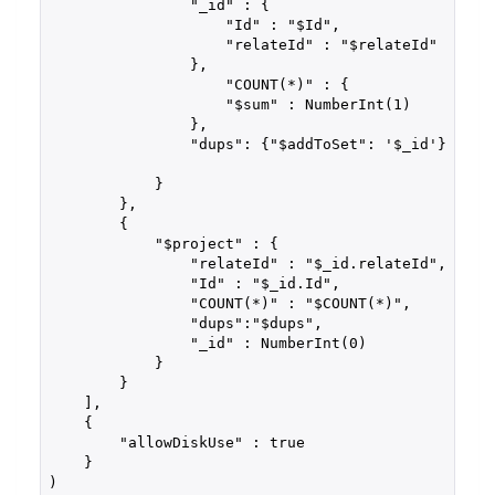
                "_id" : {

                    "Id" : "$Id", 

                    "relateId" : "$relateId"

                }, 

                    "COUNT(*)" : {

                    "$sum" : NumberInt(1)

                },

                "dups": {"$addToSet": '$_id'}

            }

        }, 

        { 

            "$project" : {

                "relateId" : "$_id.relateId", 

                "Id" : "$_id.Id", 

                "COUNT(*)" : "$COUNT(*)", 

                "dups":"$dups",

                "_id" : NumberInt(0)

            }

        }

    ], 

    { 

        "allowDiskUse" : true

    }

)