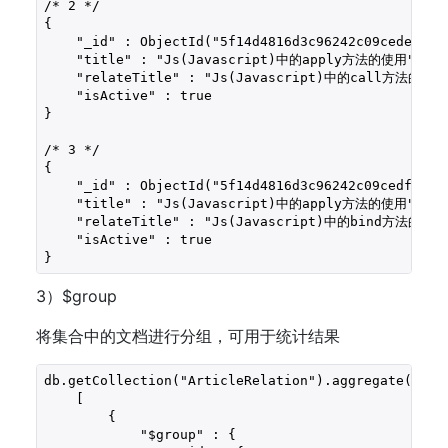
/* 2 */

{

    "_id" : ObjectId("5f14d4816d3c96242c09cede"),

    "title" : "Js(Javascript)中的apply方法的使用",

    "relateTitle" : "Js(Javascript)中的call方法的使用"
    "isActive" : true

}

/* 3 */

{

    "_id" : ObjectId("5f14d4816d3c96242c09cedf"),

    "title" : "Js(Javascript)中的apply方法的使用",

    "relateTitle" : "Js(Javascript)中的bind方法的使用"
    "isActive" : true

}
3）$group
将集合中的文档进行分组，可用于统计结果
db.getCollection("ArticleRelation").aggregate(

    [

        { 

            "$group" : {
