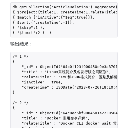
db.getCollection('ArticleRelation').aggregate([ 

{ $project:{title:1, createTime:1,relateTitle:1,isA
{ $match:{"isActive":{"$eq":true}}},

{ $sort:{"createTime":-1}},

{ "$skip":1 },

{ "$limit":2 } ])
输出结果：
/* 1 */

{

    "_id" : ObjectId("64c0f123f900450c9e3a8701"),

    "title" : "Linux系统简介及各发行版之间区别",

    "relateTitle" : "XML和JSON格式简介、区别及解析",

    "isActive" : true,

    "createTime" : ISODate("2023-07-26T18:10:43.731
}

/* 2 */

{

    "_id" : ObjectId("64c0ec5bf9004501a2230504"),

    "title" : "Docker 常用命令详解",

    "relateTitle" : "Docker CLI docker wait 常用命令"