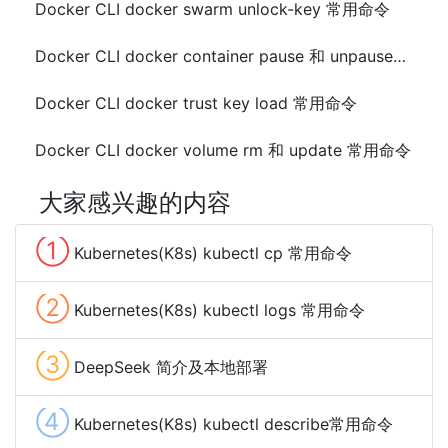
Docker CLI docker swarm unlock-key 常用命令
Docker CLI docker container pause 和 unpause常用命令
Docker CLI docker trust key load 常用命令
Docker CLI docker volume rm 和 update 常用命令
大家感兴趣的内容
①
Kubernetes(K8s) kubectl cp 常用命令
②
Kubernetes(K8s) kubectl logs 常用命令
③
DeepSeek 简介及本地部署
④
Kubernetes(K8s) kubectl describe常用命令