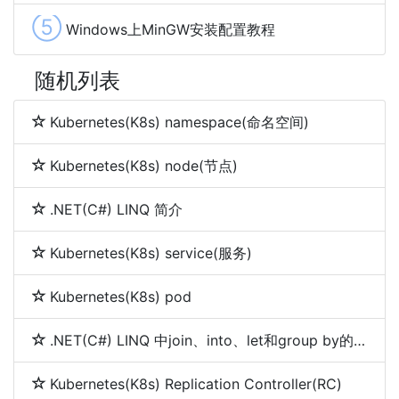
⑤
Windows上MinGW安装配置教程
随机列表
Kubernetes(K8s) namespace(命名空间)
Kubernetes(K8s) node(节点)
.NET(C#) LINQ 简介
Kubernetes(K8s) service(服务)
Kubernetes(K8s) pod
.NET(C#) LINQ 中join、into、let和group by的使用
Kubernetes(K8s) Replication Controller(RC)