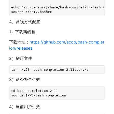
echo "source /usr/share/bash-completion/bash_comple
source /root/.bashrc
4、离线方式配置
1）下载离线包
下载地址：
https://github.com/scop/bash-complet
ion/releases
2）解压文件
tar -xvJf  bash-completion-2.11.tar.xz
3）命令补全生效
cd bash-completion-2.11
source $PWD/bash_completion
4）当前用户生效