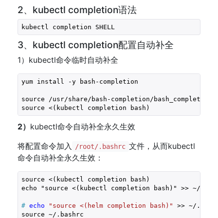
2、kubectl completion语法
3、kubectl completion配置自动补全
1）kubectl命令临时自动补全
yum install -y bash-completion
source /usr/share/bash-completion/bash_completion
source <(kubectl completion bash)
2）
kubectl命令自动补全永久生效
将配置命令加入
文件，从而kubectl
/root/.bashrc
命令自动补全永久生效：
source <(kubectl completion bash)

#
echo
"source <(helm completion bash)"
 >> ~/.bash
source ~/.bashrc
