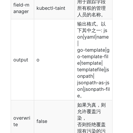
用于跟踪字段
field-m
kubectl-taint
所有权的管理
anager
人员的名称。
输出格式。以
下其中之一: js
on|yaml|name
|
go-template|g
o-template-fil
output
o
e|template|
templatefile|js
onpath|
jsonpath-as-js
on|jsonpath-fil
e。
如果为真，则
允许覆盖污
overwri
染，
false
te
否则拒绝覆盖
现有污染的污