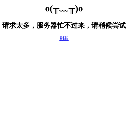
o(╥﹏╥)o
请求太多，服务器忙不过来，请稍候尝试
刷新