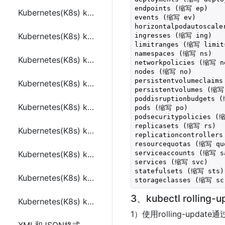
endpoints (缩写 ep)

Kubernetes(K8s) kubectl apply 常用命令
events (缩写 ev)

horizontalpodautoscale
Kubernetes(K8s) kubectl logs 常用命令
ingresses (缩写 ing)

limitranges (缩写 limits
namespaces (缩写 ns)

Kubernetes(K8s) kubectl rolling-update 常用命令
networkpolicies (缩写 ne
nodes (缩写 no)

persistentvolumeclaims
Kubernetes(K8s) kubectl scale 常用命令
persistentvolumes (缩写 
poddisruptionbudgets (
Kubernetes(K8s) kubectl autoscale 常用命令
pods (缩写 po)

podsecuritypolicies (缩
replicasets (缩写 rs)

Kubernetes(K8s) kubectl cordon, drain, uncordon 常用命令
replicationcontrollers
resourcequotas (缩写 quo
serviceaccounts (缩写 sa
Kubernetes(K8s) kubectl attach 常用命令
services (缩写 svc)

statefulsets (缩写 sts)

Kubernetes(K8s) kubectl exec 常用命令
3、kubectl rolling-
Kubernetes(K8s) kubectl port-forward 常用命令
1）使用rolling-updat